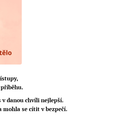
ístupy,
 příběhu.
 v danou chvíli nejlepší.
a mohla se cítit v bezpečí.