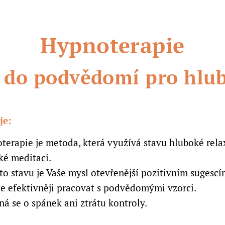
Hypnoterapie
a do podvědomí pro hl
je:
terapie je metoda, která využívá stavu hluboké rel
ké meditaci.
to stavu je Vaše mysl otevřenější pozitivním sugescí
e efektivněji pracovat s podvědomými vzorci.
á se o spánek ani ztrátu kontroly.