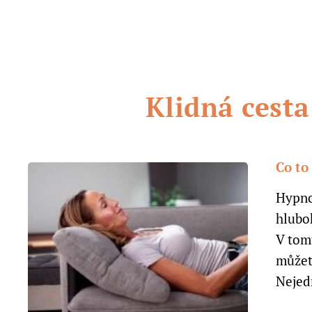
Klidná cest
Co to 
Hypno
hlubo
V tom
můžet
Nejedn