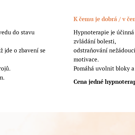
K čemu je dobrá / v č
vedu do stavu
Hypnoterapie je účinná p
zvládání bolesti,
ž jde o zbavení se
odstraňování nežádoucí
motivace.
rojů.
Pomáhá uvolnit bloky a 
m.
Cena jedné hypnoterap