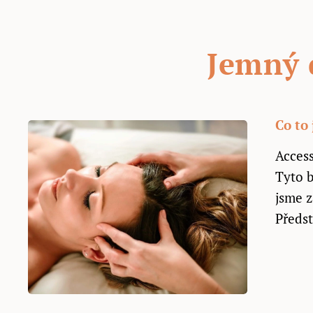
Jemný 
Co to 
Access
Tyto b
jsme z
Předst