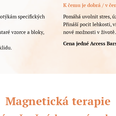
K čemu je dobrá / v č
dotýkám specifických
Pomáhá uvolnit stres, úz
Přináší pocit lehkosti, v
taré vzorce a bloky,
nové možnosti v životě.
Cena jedné Access Bars
klidu.
Magnetická terapie