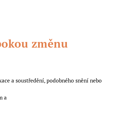
ubokou změnu
axace a soustředění, podobného snění nebo
m a