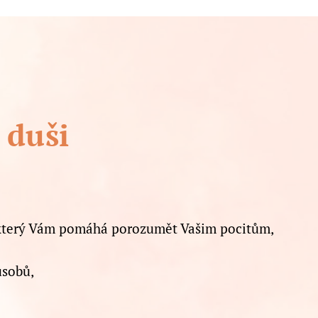
 duši
 který Vám pomáhá porozumět Vašim pocitům,
ůsobů,