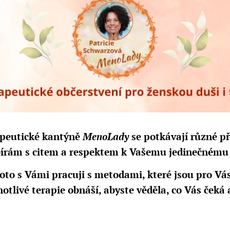
peutické kantýně
MenoLady
se potkávají různé př
bírám s citem a respektem k Vašemu jedinečnému
roto s Vámi pracuji s metodami, které jsou pro Vás
otlivé terapie obnáší, abyste věděla, co Vás čeká 