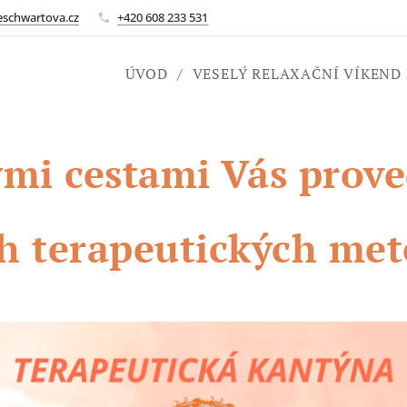
eschwartova.cz
+420 608 233 531
ÚVOD
VESELÝ RELAXAČNÍ VÍKEND
ými cestami Vás prov
h terapeutických me