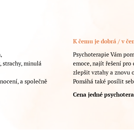
K čemu je dobrá / v č
,
Psychoterapie Vám pomů
 strachy, minulá
emoce, najít řešení pro 
zlepšit vztahy a znovu o
ocení, a společně
Pomáhá také posílit sebe
Cena jedné psychotera