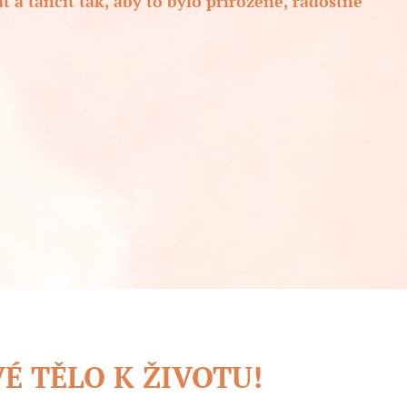
t a tančit tak, aby to bylo přirozené, radostné
É TĚLO K ŽIVOTU!