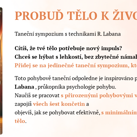
PROBUĎ TĚLO K ŽIV
Taneční sympozium s technikami R. Labana
Cítíš, že tvé tělo potřebuje nový impuls?
Chceš se hýbat s lehkostí, bez zbytečné námah
Přidej se na jedinečné taneční sympozium, kte
Toto pohybově taneční odpoledne je inspirováno
Labana
, průkopníka psychologie pohybu.
Naučíš se pracovat
s přirozenými pohybovými 
zapojíš
všech šest končetin
a
objevíš, jak se pohybovat efektivně,
s minimální
tělo
.