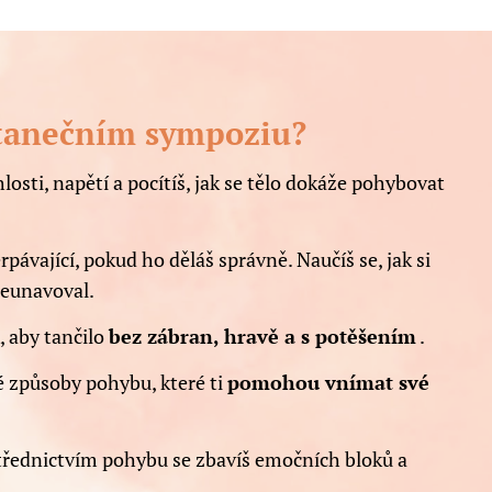
 tanečním sympoziu?
hlosti, napětí a pocítíš, jak se tělo dokáže pohybovat
ávající, pokud ho děláš správně. Naučíš se, jak si
neunavoval.
, aby tančilo
bez zábran, hravě a s potěšením
.
é způsoby pohybu, které ti
pomohou vnímat své
třednictvím pohybu se zbavíš emočních bloků a