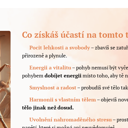
Co získáš účastí na tomto
✨
Pocit lehkosti a svobody
– zbavíš se zatu
přirozeně a plynule.
⚡
Energii a vitalitu
– pohyb nemusí být vyčerp
pohybem
dobíjet energii
místo toho, aby tě 
💃
Smyslnost a radost
– probudíš své tělo tak
🌊
Harmonii s vlastním tělem
– objevíš nov
tělo jinak než
dosud.
🔥
Uvolnění nahromaděného stresu
– pros
napětí, které si možná ani neuvědomuješ.