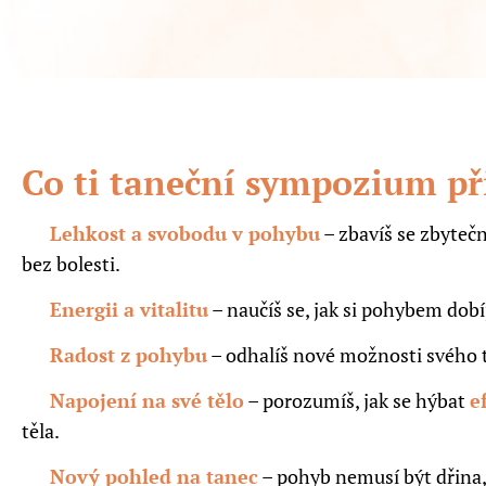
Co ti taneční sympozium př
✅
Lehkost a svobodu v pohybu
– zbavíš se zbytečn
bez bolesti.
✅
Energii a vitalitu
– naučíš se, jak si pohybem dobí
✅
Radost z pohybu
– odhalíš nové možnosti svého t
✅
Napojení na své tělo
– porozumíš, jak se hýbat
e
těla.
✅
Nový pohled na tanec
– pohyb nemusí být dřina,