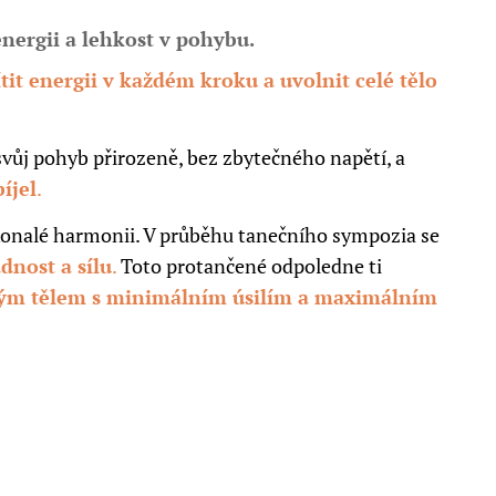
nergii a lehkost v pohybu.
ítit energii v každém kroku a uvolnit celé tělo
vůj pohyb přirozeně, bez zbytečného napětí, a
íjel
.
konalé harmonii. V průběhu tanečního sympozia se
dnost a sílu
.
Toto protančené odpoledne ti
vým tělem s minimálním úsilím a maximálním