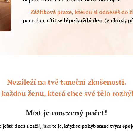
🌟
Zážitková praxe, kterou si odneseš do ž
pomohou cítit se
lépe každý den (v chůzi, př
Nezáleží na tvé taneční zkušenosti.
každou ženu, která chce své tělo rozhýba
Míst je omezený počet!
to
ještě dnes
a zažij, jaké to je,
když se pohyb stane tvým sp