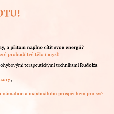
OTU!
y, a přitom naplno cítit svou energii?
ré probudí tvé tělo i mysl!
 pohybovými terapeutickými technikami
Rudolfa
vzory
,
m námahou a maximálním prospěchem pro své