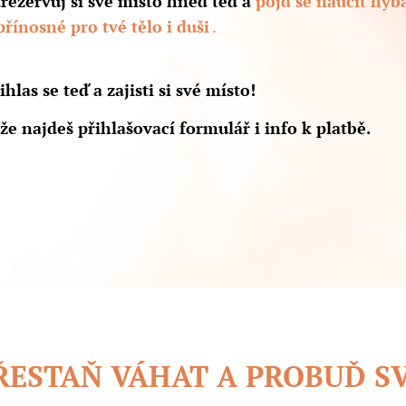
rezervuj si své místo hned teď a
pojď se naučit hýba
přínosné pro tvé tělo i duši
.
ihlas se teď a zajisti si své místo!
že najdeš přihlašovací formulář i info k platbě.
ŘESTAŇ VÁHAT A PROBUĎ SV