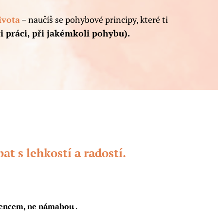
ivota
– naučíš se pohybové principy, které ti
i práci, při jakémkoli pohybu).
t s lehkostí a radostí.
ojencem, ne námahou
.