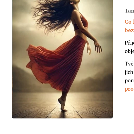
Tan
Co 
bez
Při
obj
Tvé
jich
pom
pr