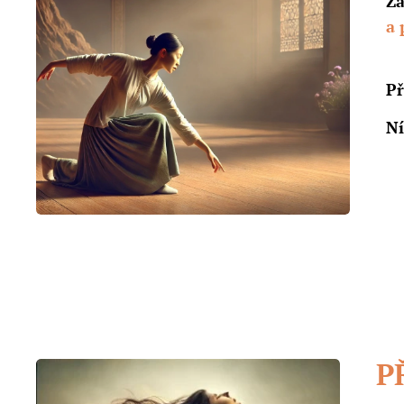
Za
a 
Př
Ní
P