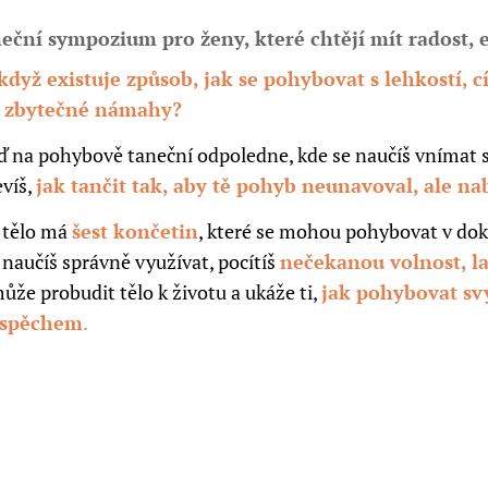
eční sympozium pro ženy, které chtějí mít radost, e
když existuje způsob, jak se pohybovat s lehkostí, c
 zbytečné námahy?
jď na pohybově taneční odpoledne, kde se naučíš vnímat s
evíš,
jak tančit tak, aby tě pohyb neunavoval, ale nab
 tělo má
šest končetin
, které se mohou pohybovat v do
 naučíš správně využívat, pocítíš
nečekanou volnost, la
ůže probudit tělo k životu a ukáže ti,
jak pohybovat s
ospěchem
.